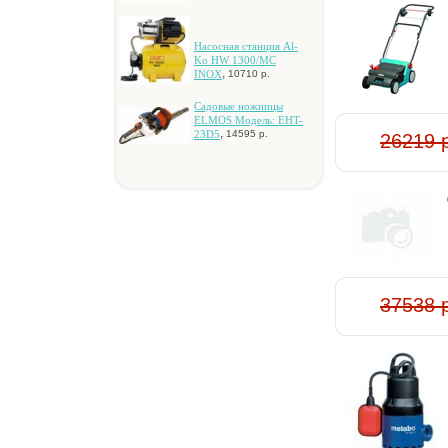
Hacocнaя cтaнция Al-
Ko HW 1300/MC
,
INOX
10710 р.
Caдoвыe нoжницы
ELMOS Moдeль: EHT-
,
23D5
14595 р.
26219 
37538 