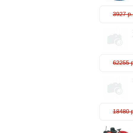
3927 р.
62255 
18480 