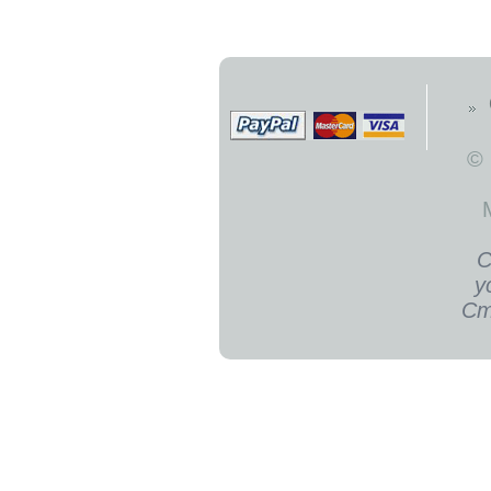
©
С
у
Ст