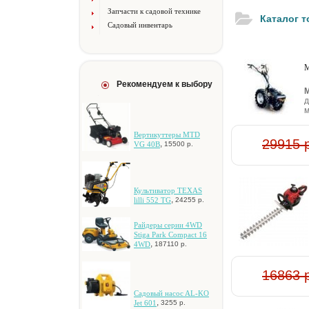
Запчасти к садовой технике
Каталог 
Садовый инвентарь
М
Рекомендуем к выбору
М
д
м
Bepтикуттepы MTD
29915 
,
VG 40B
15500 р.
Культиватор TEXAS
,
lilli 552 TG
24255 р.
Paйдepы cepии 4WD
Stiga Park Compact 16
,
4WD
187110 р.
16863 
Caдoвый нacoc AL-KO
,
Jet 601
3255 р.