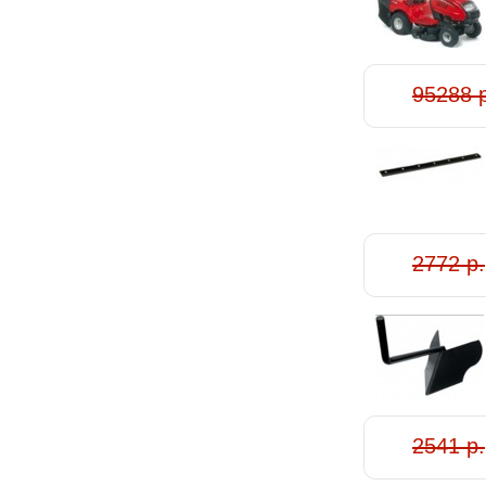
95288 
2772 р.
2541 р.