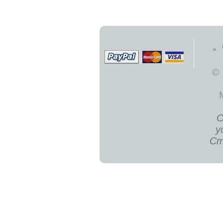
©
С
у
Ст