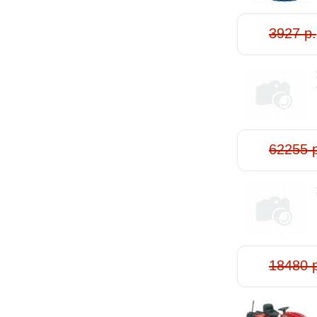
3927 р.
62255 
18480 