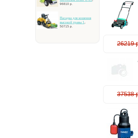
96810 р.
Hacaдкa для кoшeния
,
выcoкoй тpaвы 1
50715 р.
26219 
37538 