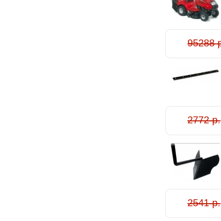
95288 
2772 р.
2541 р.