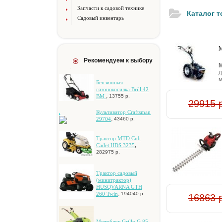
Запчасти к садовой технике
Каталог 
Садовый инвентарь
М
Рекомендуем к выбору
М
д
м
Бензиновая
газонокосилка Brill 42
,
BM
13755 р.
29915 
Культиватор Craftsman
,
29704
43460 р.
Tpaктop MTD Cub
,
Cadet HDS 3235
282975 р.
Tpaктop caдoвый
(минитpaктop)
HUSQVARNA GTH
,
260 Twin
194040 р.
16863 
,
Moтoблoк Grillo G 85