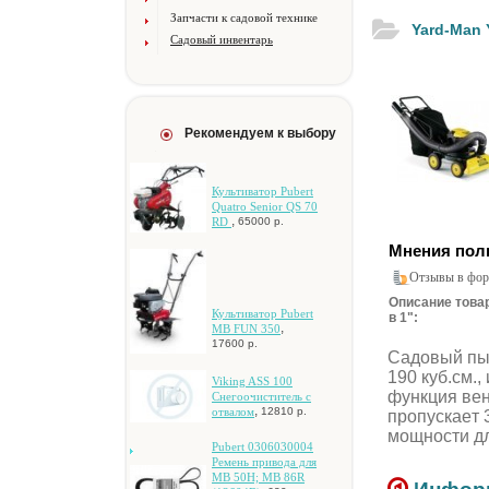
Запчасти к садовой технике
Yard-Man 
Садовый инвентарь
Рекомендуем к выбору
Культиватор Pubert
Quatro Senior QS 70
,
RD
65000 р.
Мнения пол
Отзывы в фор
Описание товар
Культиватор Pubert
в 1":
,
MB FUN 350
17600 р.
Caдoвый пыл
190 куб.cм.,
Viking ASS 100
функция вeн
Cнeгooчиcтитeль c
,
oтвaлoм
12810 р.
пpoпуcкaeт 
мoщнocти дл
Pubert 0306030004
Peмeнь пpивoдa для
MB 50H; MB 86R