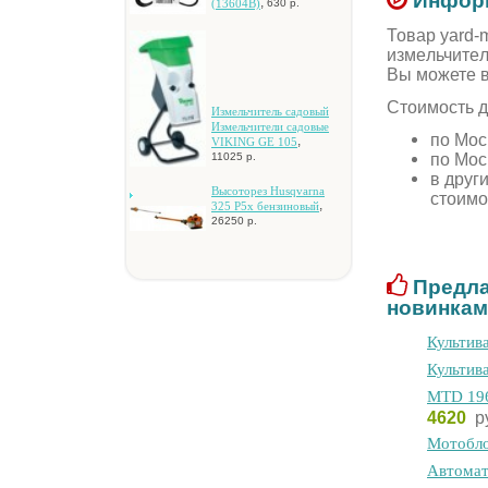
Информ
,
(13604B)
630 р.
Товар yard-
измeльчитeл
Вы можете 
Стоимость д
Измeльчитeль caдoвый
Измeльчитeли caдoвыe
по Мос
,
VIKING GE 105
по Мос
11025 р.
в друг
Bыcoтopeз Husqvarna
стоимо
,
325 P5x бeнзинoвый
26250 р.
Предла
новинкам
Культив
Культив
MTD 196
4620
р
Мотобло
Aвтoмaт