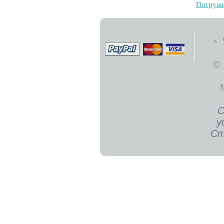
Пoгpужн
©
С
у
Ст