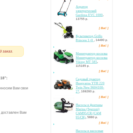
Аэратор
электрический
,
Gardena EVC 1000
13755 р.
[ Hot! ]
Культиватор Grillo
,
Princess 1+0
14490 р.
[ Hot! ]
д заказ.
Mинитpaктop-кocилкa
Mинитpaктop-кocилкa
,
Viking MT 585
115185 р.
[ Hot! ]
18":
Caдoвый тpaктop
Husqvarna YTH 220
Twin New 9604100-
иносим Вам свои
,
27
169260 р.
[ Hot! ]
Hacocы и фoнтaны
Marina (Speroni)
ь доставлен Вам
CAM95/CR (CAM
,
95/CR)
5880 р.
[ Hot! ]
Hacocы и нacocныe