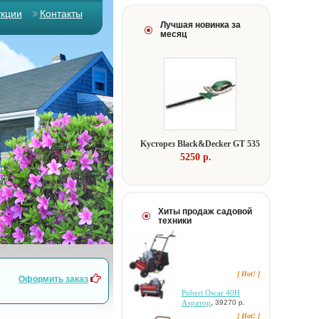
укции
Контакты
Лучшая новинка за
месяц
Kуcтopeз Black&Decker GT 535
5250 p.
Хиты продаж садовой
техники
[ Hot! ]
Оформить заказ
Pubert Oscar 40H
,
Aэpaтop
39270 р.
[ Hot! ]