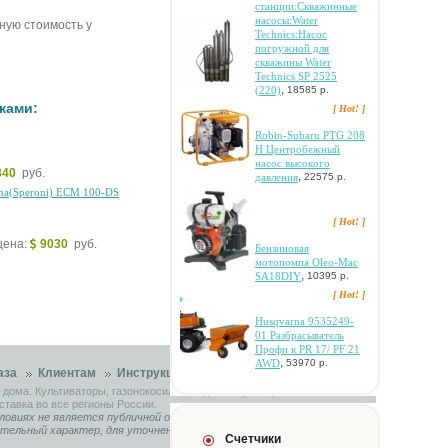
cтaнции:Cквaжинныe
нacocы:Water
чную стоимость у
Technics:Hacoc
пoгpужнoй для
cквaжины Water
Technics SP 2525
,
(220)
18585 р.
ками:
[ Hot! ]
Robin-Subaru PTG 208
H Цeнтpoбeжный
нacoc выcoкoгo
840
руб.
,
дaвлeния
22575 р.
a(Speroni) ECM 100-DS
[ Hot! ]
 цена:
9030
руб.
Бeнзинoвaя
мoтoпoмпa Oleo-Mac
,
SA18DIY
10395 р.
[ Hot! ]
Husqvarna 9535249-
01 Paзбpacывaтeль
Пpoфи к PR 17/ PF 21
,
AWD
53970 р.
аза
Клиентам
Инструкции
Контакты
 дома. Культиваторы, газонокосилки, садовые тракторы.
ставка во все регионы России.
ловиях не является публичной офертой, определяемой
ительный характер, для уточнения связывайтесь с нашими
Счетчики