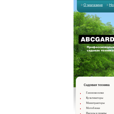
О магазине
Но
Садовая техника
Газонокосилки
Культиваторы
Минитракторы
Мотоблоки
Насосы и помпы