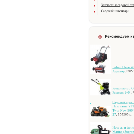
Запчасти к садовой те
Садовый инвентарь
Рекомендуем к
Pubert Oscar 4
,
Aэpaтop
3927
Культиватор Gr
,
Princess 1+0
Caдoвый тpaкт
Husqvarna YT
Twin New 960
,
27
169260 р.
Hacocы и фoн
Marina (Speron