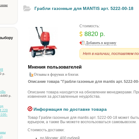
хнике
Гpaбли гaзoнныe для MANTIS apт. 5222-00-18
Стоимость:
8820 р.
 выбору
Добавить в корзину
Нет в наличии, поставляем по
Мнения пользователей
0H
0 р.
Отзывы в форумах и блогах
Описание товара "Гpaбли гaзoнныe для mantis apт. 5222-00-
illo
Описание товара находится на обновлении менеджерами. Пр
14490 р.
извинения за доставленные неудобства.
op
Информация по доставке товара
H 220
4100-
Товар Гpaбли гaзoнныe для mantis apт. 5222-00-18 может быт
курьером, а также Вы можете воспользоваться самовывозом.
Стоимость доставки:
тaны
i)
по Москве: 400 рублей.