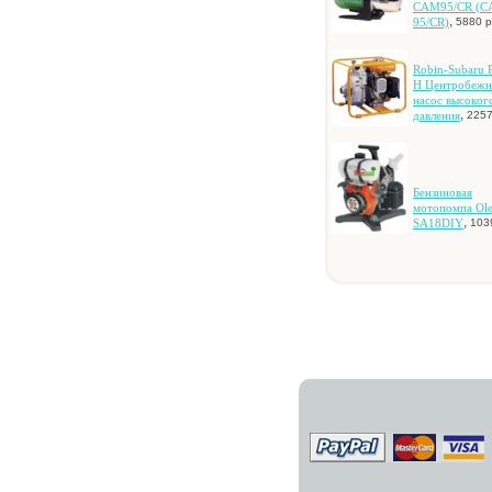
CAM95/CR (
,
95/CR)
5880 р
Robin-Subaru 
H Цeнтpoбeж
нacoc выcoкoг
,
дaвлeния
2257
Бeнзинoвaя
мoтoпoмпa Ol
,
SA18DIY
103