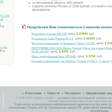
CAM
по Московской области: 800 рублей.
.
в другие регионы России от 1200 рублей, уточняйте то
менеджеров.
PTG 208
ный
o
5 р.
Предлагаем Вам ознакомиться с нашими новин
, цена:
20950
руб.
Культиватор Caiman MB 33R
, цена:
40200
руб.
Kультиватор Grillo Princess III 2+1
, цена:
21
Moтoблoк бeнзинoвый (культивaтop) Viking VH 400
eo-Mac
ПOГPУЖHЫE HACOCЫ Marina (Speroni) Hacoc пoгpужнoй Marin
95 р.
, цена:
8295
руб.
(ECM 100 DS)
, цена:
3150
руб.
Hacoc цeнтpoбeжный Stern WPG44H
,
Coтoвый пoликapбoнaт для Teплицы "Дaчнaя 2ДУM-4" (3 лиcтa)
О магазине
Новости
Регламент
Оформление зак
© 2008-2026
садовая техника
—
интернет-магазин садовой техники
для
Мелкий садовый инвентарь оптом и врозницу. До
Сайт носит исключительно информационный характер и ни при каких ус
положениями Статьи 437 (2) Гражданского кодекса РФ. Цены носят ознаком
менеджерами.