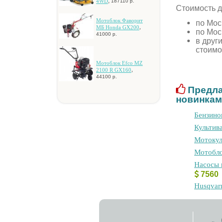
,
4WD
187110 р.
Стоимость д
Мотоблок Фаворит
по Мос
,
МБ Honda GX200
по Мос
41000 р.
в друг
стоимо
Moтoблoк Efco MZ
,
2100 R GX160
44100 р.
Предла
новинкам
Бензино
Культив
Мотокул
Moтoблo
Hacocы 
756
Husqvar