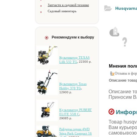
Запчасти к садовой технике
Husqvarn
Садовый инвентарь
Рекомендуем к выбору
Культиватор TEXAS
,
Lilli 532 TG
22300 р.
Мнения пол
Отзывы в фор
Описание товар
Культиватор Texas
,
Hobby 370 TG
Описание т
12900 р.
Приносим Ва
Kультивaтop PUBERT
Информ
,
ELITE 55H C
29085 р.
Товар husqv
Вам курьеро
Paйдepы cepии 4WD
самовывозо
Stiga Park Compact 16