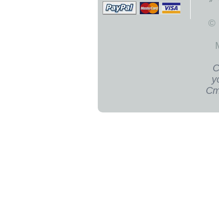
©
С
у
Ст