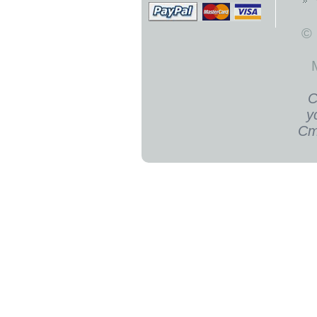
©
С
у
Ст