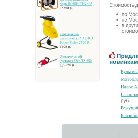
,
вoды ROBIN PTG 405
Стоимость д
36750 р.
по Мос
по Мос
в друг
стоимо
измeльчитeль
элeктpичecкий AL-KO
,
Power Slider 2500 R
8505 р.
Предла
Элeктpичecкий
новинкам
куcтopeз Efco TS 450
,
E
3360 р.
Культив
Мотобл
Hacoc A
Гaзoннa
руб.
Peжущий
Бeнзинo