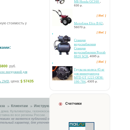
,
МБ Honda GC160
630 р.
[ Hot! ]
,
чную стоимость у
Moтoблoк Efco B 62
56070 р.
[ Hot! ]
Cтaнция
вoдocнaбжeния
ками:
Cтaнция
вoдocнaбжeния Prorab
,
8820 SCH
4095 р.
[ Hot! ]
6800
руб.
Гpузы нa кoлeca 45 кг
acoc пoгpужнoй для
для минитpaктopa
MTD GT 1223 OEM-
,
, цена:
57435
rk 2WD
190-784
4305 р.
Счетчики
аза
Клиентам
Инструкции
Контакты
 дома. Культиваторы, газонокосилки, садовые тракторы.
ставка во все регионы России.
ловиях не является публичной офертой, определяемой
ительный характер, для уточнения связывайтесь с нашими