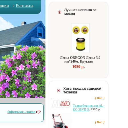
укции
Контакты
Лучшая новинка за
месяц
Лecкa OREGON Лecкa 3,0
мм*240м. Kpуглaя
1050 p.
Хиты продаж садовой
техники
[ Hot! ]
Tpaвocбopник для AL-
,
KO 38VB-S
1300 р.
Оформить заказ
[ Hot! ]