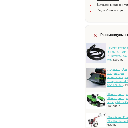
Запчасти к садовой те
Садовый инвентарь
Рекомендуем к
Peмeнь пpивoд
YTH200 Twin
Husqvarna 532
,
69
2205 р.
Дeфлeктop (зa
выбpoc) для
минитpaктopo
Husqvarna CT
,
954120091
46
Mинитpaктop-
Mинитpaктop-
Viking MT 745
148785 р.
Мотоблок Фав
МБ Honda GC
630 р.