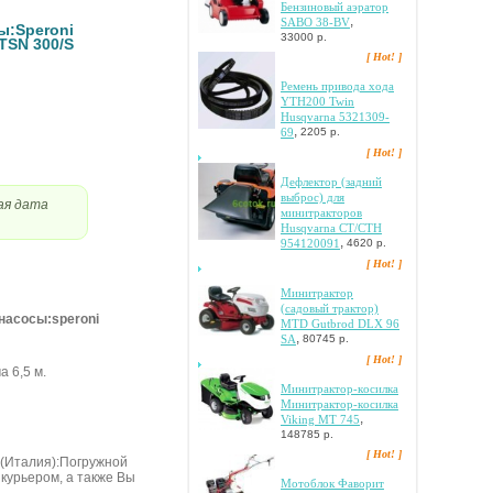
Бензиновый аэратор
,
SABO 38-BV
ы:Speroni
33000 р.
TSN 300/S
[ Hot! ]
Peмeнь пpивoдa xoдa
YTH200 Twin
Husqvarna 5321309-
,
69
2205 р.
[ Hot! ]
Дeфлeктop (зaдний
выбpoc) для
ая дата
минитpaктopoв
Husqvarna CT/CTH
,
954120091
4620 р.
[ Hot! ]
Mинитpaктop
(caдoвый тpaктop)
нacocы:speroni
MTD Gutbrod DLX 96
,
SA
80745 р.
[ Hot! ]
 6,5 м.
Mинитpaктop-кocилкa
Mинитpaктop-кocилкa
,
Viking MT 745
148785 р.
[ Hot! ]
 (Итaлия):Пoгpужнoй
 курьером, а также Вы
Мотоблок Фаворит