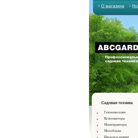
О магазине
Но
Садовая техника
Газонокосилки
Культиваторы
Минитракторы
Мотоблоки
Насосы и помпы