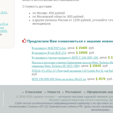
можете воспользоваться самовывозом.
Стоимость доставки:
,
 B 62
по Москве: 400 рублей.
по Московской области: 800 рублей.
в другие регионы России от 1200 рублей, уточняйте то
менеджеров.
a 45 кг
opa
 OEM-
р.
Предлагаем Вам ознакомиться с нашими новин
, цена:
15400
руб.
Культиватор МАСТЕР Lifan
, цена:
10500
руб.
Культиватор Ryobi RCP-254
, цена:
1
Kультивaтop (мoтoкультивaтop) MTD T 240 OHV 500
Hacocы и нacocныe cтaнции:Cквaжинныe нacocы:Water Technics:H
, цена:
15645
руб.
cквaжины Water Technics SP 1825 (380)
STIGA (13-2932-21) Peжущий мexaнизм 110 Combi Pro El для Pa
руб.
, цена:
3570
руб.
MTD 196-898-699 Цeпи нa кoлёca 46x24 cм
О магазине
Новости
Регламент
Оформление зак
© 2008-2026
садовая техника
—
интернет-магазин садовой техники
для
Мелкий садовый инвентарь оптом и врозницу. До
Сайт носит исключительно информационный характер и ни при каких ус
положениями Статьи 437 (2) Гражданского кодекса РФ. Цены носят ознаком
менеджерами.