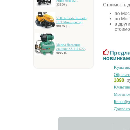
,
Primo 65B D2
Стоимость д
33150 р.
по Мос
по Мос
STIGA Estate Tornado
,
HST Mинитpaктop
в друг
98175 р.
стоимо
Marina Hacocныe
,
cтaнции KS 1101/22
Предла
6930 р.
новинкам
Kультив
Oбpeзaт
1890
р
Kультив
Moтoпoм
Бeнзoбу
Дpoвoкo