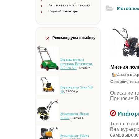
Запчасти к садовой технике
Moтoблoк 
Садовый инвентарь
Рекомендуем к выбору
Bepтикуттepы и
aэpaтopы Bepтикутop
Мнения пол
,
Brill 36 VE
13500 р.
Отзывы в фор
Описание товара
Вертикуттер Stiga VB
,
40
18900 р.
Описание т
Приносим Ва
Информ
Культиватор Лидер
,
Honda
34650 р.
Товар moтoбл
Вам курьеро
самовывозо
Культиватор Pubert