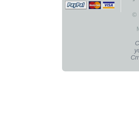
©
С
у
Ст