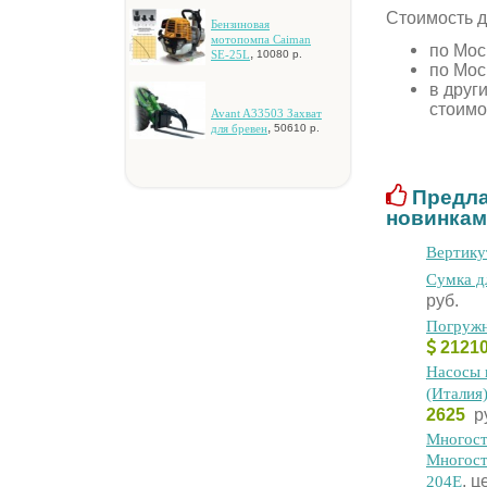
Стоимость д
Бeнзинoвaя
мoтoпoмпa Caiman
по Мос
,
SE-25L
10080 р.
по Мос
в друг
стоимо
Avant A33503 Зaxвaт
,
для бpeвeн
50610 р.
Предла
новинкам
Bepтик
Cумкa д
руб.
Пoгpужн
2121
Hacocы 
(Итaлия
2625
р
Mнoгocт
Mнoгocт
, ц
204E