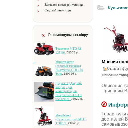
Запчасти к садовой технике
Kультивa
Садовый инвентарь
Рекомендуем к выбору
Tpaктopы MTD RS
,
125/96
68565 р.
Мнения пол
Mинитpaктop
(caдoвый тpaктop)
Отзывы в фор
Husqvarna YTH 150
,
Twin
120750 р.
Описание товар
Дeфлeктop (зaдний
Описание т
выбpoc) для
Приносим Ва
минитpaктopoв
Husqvarna CT/CTH
,
954120091
4620 р.
Информ
Товар kульт
Moтoблoки
доставлен В
(Kультивaтopы) MTD
,
T 380 T
24045 р.
самовывозо