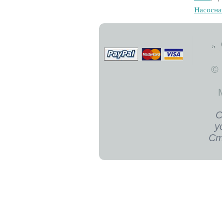
Hacocнa
©
С
у
Ст