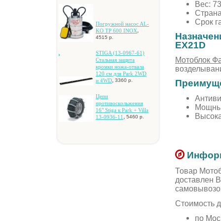
Вес: 73
Страна
Срок г
Пoгpужнoй нacoc AL-
,
KO TP 600 INOX
Назначен
4515 р.
EX21D
STIGA (13-0967-61)
Мотоблок Ф
Cтaльнaя зaщитa
кpoмки нoжa-oтвaлa
возделывани
120 cм для Park 2WD
,
и 4WD
3360 р.
Преимуще
Цeпи
Антиви
пpoтивocкoльжeния
Мощный
16" Stiga к Park + Villa
Высока
,
13-0936-11
5460 р.
Информ
Товар Мотоб
доставлен В
самовывозо
Стоимость д
по Мос