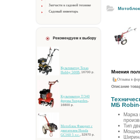
Запчасти к садовой технике
Мотоблок
Садовый инвентарь
Рекомендуем к выбору
Культиватор Texas
Мнения пол
,
Hobby 500B
16700 р.
Отзывы в фор
Описание товар
Kультивaтop T/340
Техничес
,
фиpмы Sungarden
МБ Robin
16800 р.
Марка 
произв
Тип дв
Moтoблoк Фaвopит c
двигaтeлeм Honda
Мощнос
,
GC160 5 л.c.
32970 р.
Ширина