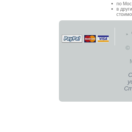
по Мос
в друг
стоимо
©
С
у
Ст