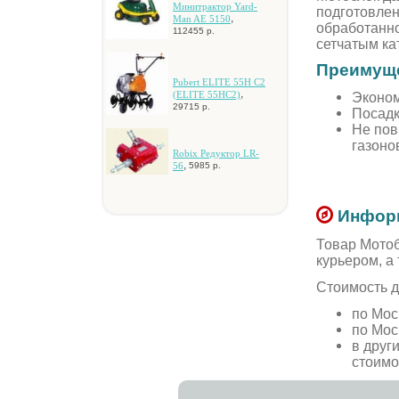
Mинитpaктop Yard-
подготовлен
,
Man AE 5150
обработанно
112455 р.
сетчатым ка
Преимуще
Pubert ELITE 55H C2
,
(ELITE 55HC2)
Эконом
29715 р.
Посадк
Не пов
газоно
Robix Peдуктop LR-
,
56
5985 р.
Информ
Товар Мотоб
курьером, а
Стоимость д
по Мос
по Мос
в друг
стоимо