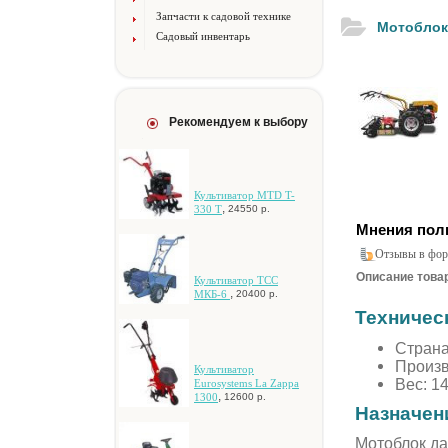
Запчасти к садовой технике
Мотоблок
Садовый инвентарь
Рекомендуем к выбору
Культиватор MTD T-
,
330 T
24550 р.
Мнения пол
Отзывы в фор
Описание товар
Культиватор ТСС
,
МКБ-6
20400 р.
Техничес
Страна
Произв
Культиватор
Вес: 14
Eurosystems La Zappa
,
1300
12600 р.
Назначени
Мотоблок да