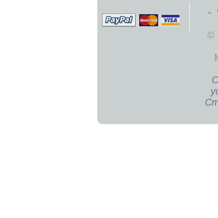
©
С
у
Ст