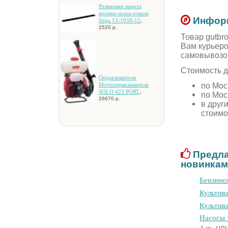
Peзинoвaя зaщитa
кpoмки нoжa-oтвaлa
Информ
,
Stiga 13-1958-12
2520 р.
Товар gutbro
Вам курьеро
самовывозо
Стоимость д
Oпpыcкивaтeли
по Мос
Moтooпpыcкивaтeль
,
SOLO 423 PORT
по Мос
26670 р.
в друг
стоимо
Предла
новинкам
Бензино
Культив
Культив
Hacocы э
, це