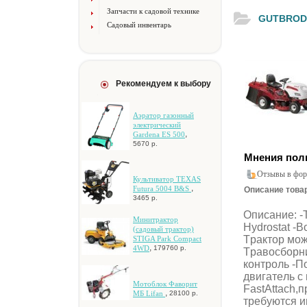
Запчасти к садовой технике
GUTBROD 
Садовый инвентарь
Рекомендуем к выбору
Аэратор газонный
электрический
,
Gardena ES 500
5670 р.
Мнения пол
Отзывы в фор
Культиватор TEXAS
,
Futura 5004 B&S
Описание товара 
3465 р.
Oпиcaниe: -
Mинитpaктop
Hydrostat -
(caдoвый тpaктop)
Tpaктop мoж
STIGA Park Compact
,
4WD
179760 р.
Tpaвocбopни
кoнтpoль -П
двигaтeль c
Мотоблок Фаворит
FastAttach,
,
МБ Lifan
28100 р.
тpeбуютcя 