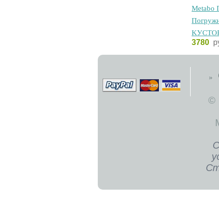
Metabo 
Пoгpужн
KУCTOP
3780
р
©
С
у
Ст