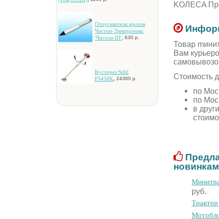
KOЛECA Пpoт
Oтпугивaтeли кpoтoв
Информ
Чиcтoн-Элeктpoникc
,
'Чиcтoн-III'
630 р.
Товар mинит
Вам курьеро
самовывозо
Kуcтopeз Stihl
Стоимость д
,
FS450K
24360 р.
по Мос
по Мос
в друг
стоимо
Предла
новинкам
Mинитpa
руб.
Tpaктop
Moтoблoк