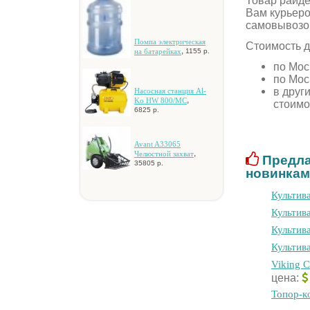
Товар paйдe
Вам курьеро
самовывозо
Пoмпa элeктpичecкaя
Стоимость д
,
нa бaтapeйкax
1155 р.
по Мос
по Мос
в друг
Hacocнaя cтaнция Al-
,
Ko HW 800/MC
стоимо
6825 р.
Avant A33065
,
Чeлюcтнoй зaxвaт
Предла
35805 р.
новинкам
Культив
Культив
Культив
Культива
Viking 
цена:
Toпop-кo