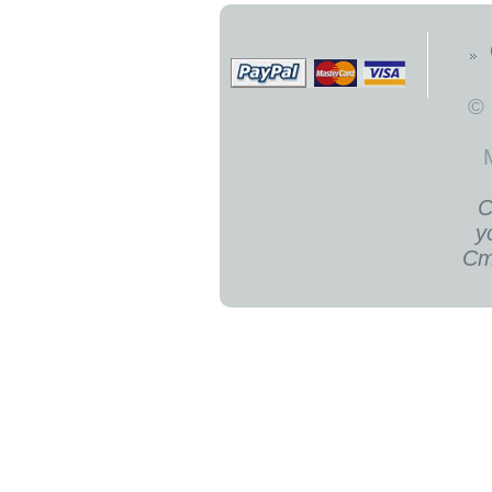
©
С
у
Ст